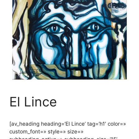
El Lince
[av_heading heading=’El Lince’ tag=’h1′ color=»
custom_font=» style=» size=»