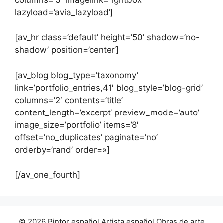
lazyload=’avia_lazyload’]
[av_hr class=’default’ height=’50’ shadow=’no-
shadow’ position=’center’]
[av_blog blog_type=’taxonomy’
link=’portfolio_entries,41′ blog_style=’blog-grid’
columns=’2′ contents=’title’
content_length=’excerpt’ preview_mode=’auto’
image_size=’portfolio’ items=’8′
offset=’no_duplicates’ paginate=’no’
orderby=’rand’ order=»]
[/av_one_fourth]
© 2026 Pintor español Artista español Obras de arte