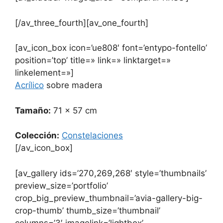
[/av_three_fourth][av_one_fourth]
[av_icon_box icon=’ue808′ font=’entypo-fontello’
position=’top’ title=» link=» linktarget=»
linkelement=»]
Acrílico
sobre madera
Tamaño:
71 x 57 cm
Colección:
Constelaciones
[/av_icon_box]
[av_gallery ids=’270,269,268′ style=’thumbnails’
preview_size=’portfolio’
crop_big_preview_thumbnail=’avia-gallery-big-
crop-thumb’ thumb_size=’thumbnail’
columns=’3′ imagelink=’lightbox’