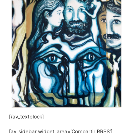
[/av_textblock]
[av_sidebar widget_area=’Compartir RRSS’]