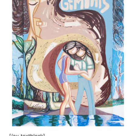
[/av_textblock]