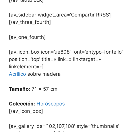
[av_sidebar widget_area=’Compartir RRSS’]
[/av_three_fourth]
[av_one_fourth]
[av_icon_box icon=’ue808′ font=’entypo-fontello’
position=’top’ title=» link=» linktarget=»
linkelement=»]
Acrílico
sobre madera
Tamaño:
71 x 57 cm
Colección:
Horóscopos
[/av_icon_box]
[av_gallery ids=’102,107,108′ style=’thumbnails’