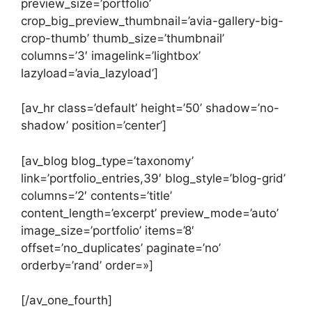
preview_size=’portfolio’
crop_big_preview_thumbnail=’avia-gallery-big-
crop-thumb’ thumb_size=’thumbnail’
columns=’3′ imagelink=’lightbox’
lazyload=’avia_lazyload’]
[av_hr class=’default’ height=’50’ shadow=’no-
shadow’ position=’center’]
[av_blog blog_type=’taxonomy’
link=’portfolio_entries,39′ blog_style=’blog-grid’
columns=’2′ contents=’title’
content_length=’excerpt’ preview_mode=’auto’
image_size=’portfolio’ items=’8′
offset=’no_duplicates’ paginate=’no’
orderby=’rand’ order=»]
[/av_one_fourth]