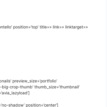
ello’ position=’top’ title=» link=» linktarget=»
nails’ preview_size=’portfolio’
y-big-crop-thumb’ thumb_size=’thumbnail’
’avia_lazyload’]
=’no-shadow’ position=’center’]