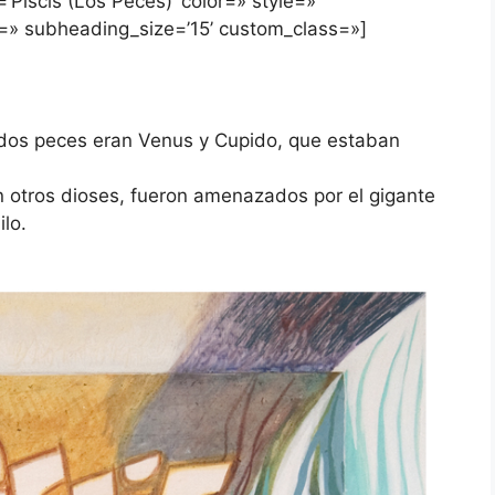
’Piscis (Los Peces)’ color=» style=»
=» subheading_size=’15’ custom_class=»]
s dos peces eran Venus y Cupido, que estaban
 otros dioses, fueron amenazados por el gigante
ilo.