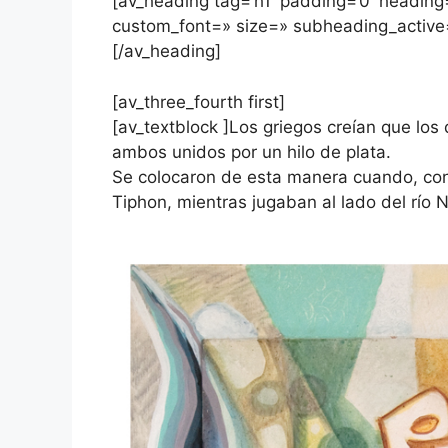
[av_heading tag=’h1′ padding=’0′ heading=
custom_font=» size=» subheading_active
[/av_heading]
[av_three_fourth first]
[av_textblock ]Los griegos creían que lo
ambos unidos por un hilo de plata.
Se colocaron de esta manera cuando, con
Tiphon, mientras jugaban al lado del río N