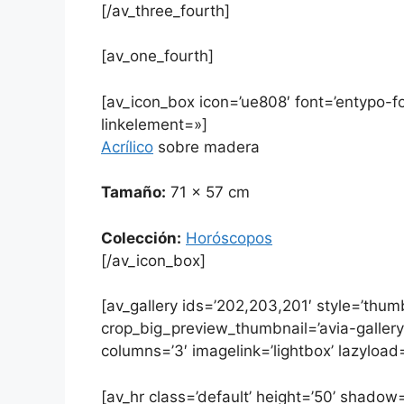
[/av_three_fourth]
[av_one_fourth]
[av_icon_box icon=’ue808′ font=’entypo-font
linkelement=»]
Acrílico
sobre madera
Tamaño:
71 x 57 cm
Colección:
Horóscopos
[/av_icon_box]
[av_gallery ids=’202,203,201′ style=’thumb
crop_big_preview_thumbnail=’avia-galler
columns=’3′ imagelink=’lightbox’ lazyload=
[av_hr class=’default’ height=’50’ shadow